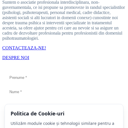
Suntem o asociatie profesionala interdisciplinara, non-
guvernamentala, ce isi propune sa promoveze in randul specialistilor
(psihologi, psihoterapeuti, personal medical, cadre didactice,
asistenti sociali si alti lucratori in domenii conexe) cunostinte noi
despre trauma psihica si interventii specializate in tratamentul
acesteia, sa ofere ajutor pentru cei care au nevoie si sa asigure un
cadru de dezvoltare profesionala pentru profesionistii din domeniul
psihotraumatologiei.
CONTACTEAZA-NE!
DESPRE NOI
Politica de Cookie-uri
Acest câmp este obligatoriu.
Utilizăm module cookie și tehnologii similare pentru a