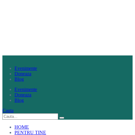
Evenimente
Doneaza
Blog
Evenimente
Doneaza
Blog
Cauta
HOME
PENTRU TINE