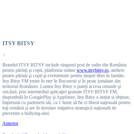
ITSY BITSY
/
Brandul ITSY BITSY include singurul post de radio din România
pentru părinţi şi copii, platforma online
www.itsybitsy.ro
, ateliere
pentru părinţi şi copii şi evenimente pentru timpul liber în familie.
Itsy Bitsy FM emite în eter în Bucuresti și în peste jumătate din
teritoriul României. Lumea Itsy Bitsy o puteţi accesa oriunde şi
oricând, prin intermediul aplicaţiei gratuite ITSY BITSY FM,
disponibilă în GooglePlay şi AppStore. Itsy Bitsy a inițiat și obținut,
împreună cu partenerii săi, ca 1 Iunie să fie zi liberă naţională pentru
toţi românii şi are în derulare iniţiativa strategică naţională de
prevenire a bullying-ului.
Anterior